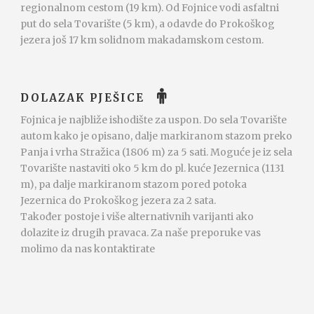
regionalnom cestom (19 km). Od Fojnice vodi asfaltni
put do sela Tovarište (5 km), a odavde do Prokoškog
jezera još 17 km solidnom makadamskom cestom.
DOLAZAK PJEŠICE
Fojnica je najbliže ishodište za uspon. Do sela Tovarište
autom kako je opisano, dalje markiranom stazom preko
Panja i vrha Stražica (1806 m) za 5 sati. Moguće je iz sela
Tovarište nastaviti oko 5 km do pl. kuće Jezernica (1131
m), pa dalje markiranom stazom pored potoka
Jezernica do Prokoškog jezera za 2 sata.
Također postoje i više alternativnih varijanti ako
dolazite iz drugih pravaca. Za naše preporuke vas
molimo da nas kontaktirate