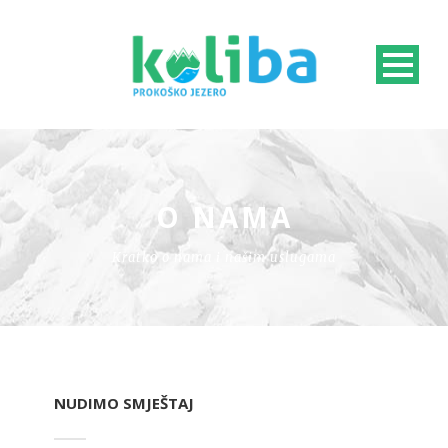
O NAMA
Kratko o nama i našim uslugama
NUDIMO SMJEŠTAJ